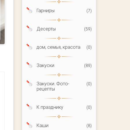
Гарниры
(7)
Десерты
(59)
дом, семья, красота
(0)
Закуски
(89)
Закуски. Фото-
(0)
рецепты
К празднику
(0)
Каши
(8)