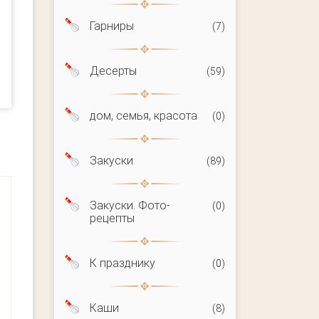
Гарниры
(7)
Десерты
(59)
дом, семья, красота
(0)
Закуски
(89)
Закуски. Фото-
(0)
рецепты
К празднику
(0)
Каши
(8)