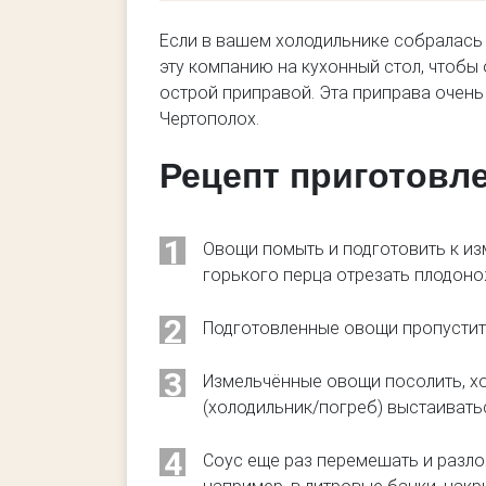
Если в вашем холодильнике собралась 
эту компанию на кухонный стол, чтобы
острой приправой. Эта приправа очень 
Чертополох.
Рецепт приготовл
1
Овощи помыть и подготовить к изм
горького перца отрезать плодонож
2
Подготовленные овощи пропустить
3
Измельчённые овощи посолить, х
(холодильник/погреб) выстаиватьс
4
Соус еще раз перемешать и разлож