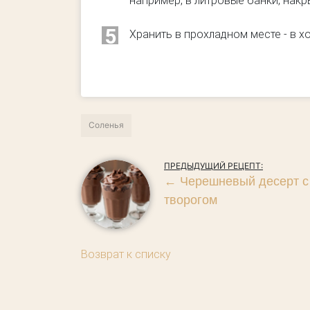
например, в литровые банки, нак
5
Хранить в прохладном месте - в х
Соленья
ПРЕДЫДУЩИЙ РЕЦЕПТ:
←
Черешневый десерт с
творогом
Возврат к списку