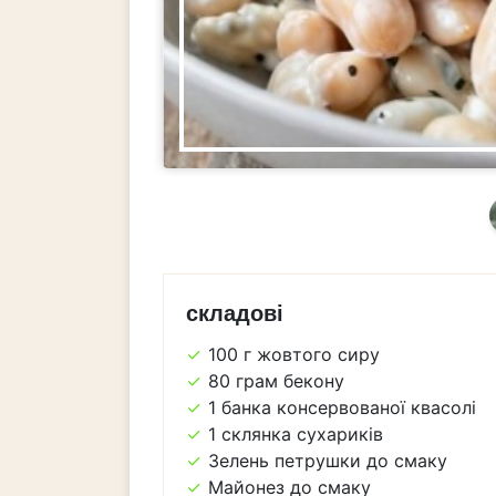
складові
100 г жовтого сиру
80 грам бекону
1 банка консервованої квасолі
1 склянка сухариків
Зелень петрушки до смаку
Майонез до смаку