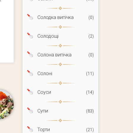
Солодка випічка
(0)
Солодощі
(2)
Солона випічка
(0)
Солоні
(11)
Соуси
(14)
Супи
(83)
Торти
(21)