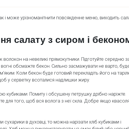
 так і може урізноманітнити повсякденне меню, виходить сал
ня салату з сиром і беконо
к волокон на невеликі прямокутники. Підготуйте середню з
 вогні обсмажте бекон. Сильно засмажувати не варто, буд
м'яким. Коли бекон буде готовий перекладіть його на таріл
об у серветку всоталися надлишки жиру.
ою кубиками. Помиту і обсушену петрушку дрібно наріжте.
те для того, щоб вся волога з неї скла. Добре якщо квасол
и сухарики в духовці, то можна нарізати хліб кубиками і
олії. Хліб можна використовувати на смак білий або чорний