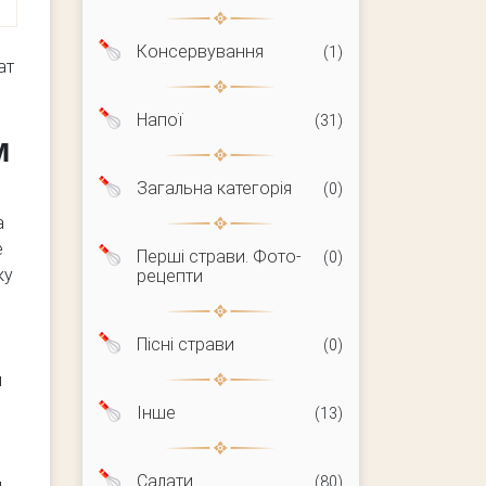
Консервування
(1)
ат
Напої
(31)
м
Загальна категорія
(0)
а
е
Перші страви. Фото-
(0)
ку
рецепти
Пісні страви
(0)
я
Інше
(13)
Салати
(80)
.