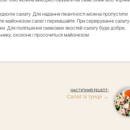
гредієнти салату. Для надання пікантності можна пропустити
те майонезом салат і перемішайте. При сервіруванні салату
ки. Для поліпшення смакових якостей салату буде добре,
льнику, охолоне і просочиться майонезом.
НАСТУПНИЙ РЕЦЕПТ:
Салат із тунця
→