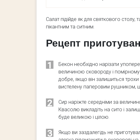
Салат підійде як для святкового столу,
пікантним та ситним.
Рецепт приготуван
1
Бекон необхідно нарізати упопере
величиною сковороду і помірному
добре, якщо він залишиться трохи 
вистелену паперовим рушником, щ
2
Сир наріжте середніми за величин
Квасолю викладіть на сито і залиш
буде великою і цілою.
3
Якщо ви заздалегідь не приготувал
злегка підсмажити в сковороді на 