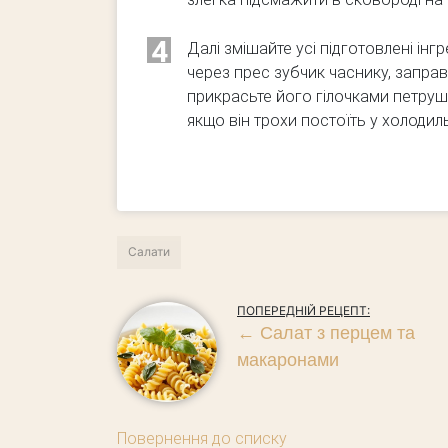
4
Далі змішайте усі підготовлені ін
через прес зубчик часнику, заправ
прикрасьте його гілочками петруш
якщо він трохи постоїть у холоди
Салати
ПОПЕРЕДНІЙ РЕЦЕПТ:
←
Салат з перцем та
макаронами
Повернення до списку