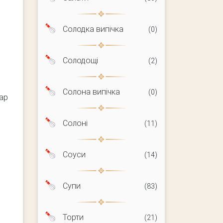
Солодка випічка
(0)
Солодощі
(2)
Солона випічка
(0)
шар
Солоні
(11)
Соуси
(14)
Супи
(83)
Торти
(21)