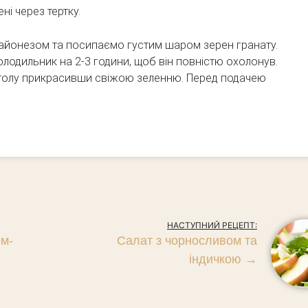
ні через тертку.
йонезом та посипаємо густим шаром зерен гранату.
олодильник на 2-3 години, щоб він повністю охолонув.
толу прикрасивши свіжою зеленню. Перед подачею
НАСТУПНИЙ РЕЦЕПТ:
ем-
Салат з чорносливом та
індичкою
→