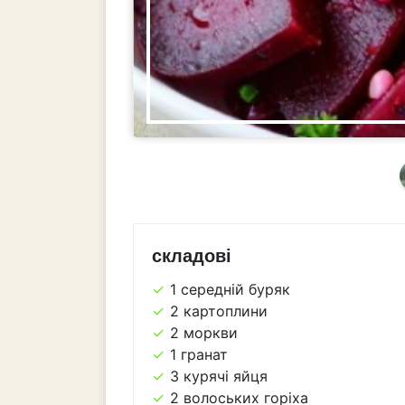
складові
1 середній буряк
2 картоплини
2 моркви
1 гранат
3 курячі яйця
2 волоських горіха