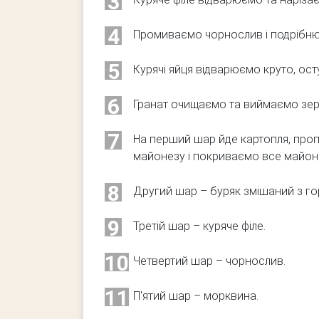
3
4
Промиваємо чорнослив і подрібн
5
Курячі яйця відварюємо круто, ос
6
Гранат очищаємо та виймаємо зер
7
На перший шар йде картопля, проп
майонезу і покриваємо все майон
8
Другий шар – буряк змішаний з го
9
Третій шар – куряче філе.
10
Четвертий шар – чорнослив.
11
П'ятий шар – морквина.