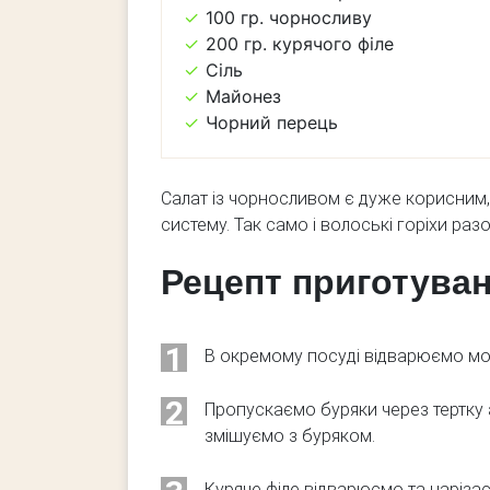
100 гр. чорносливу
200 гр. курячого філе
Сіль
Майонез
Чорний перець
Салат із чорносливом є дуже корисним,
систему.
Так само і волоські горіхи раз
Рецепт приготува
1
В окремому посуді відварюємо морк
2
Пропускаємо буряки через тертку 
змішуємо з буряком.
Куряче філе відварюємо та наріза