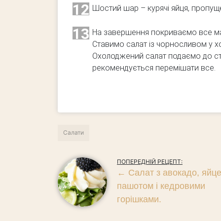
12
Шостий шар – курячі яйця, пропуще
13
На завершення покриваємо все ма
Ставимо салат із чорносливом у х
Охолоджений салат подаємо до с
рекомендується перемішати все.
Салати
ПОПЕРЕДНІЙ РЕЦЕПТ:
←
Салат з авокадо, яйц
пашотом і кедровими
горішками.