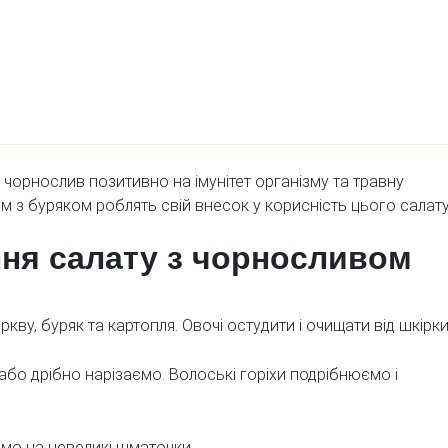
 чорнослив позитивно на імунітет організму та травну
ом з буряком роблять свій внесок у корисність цього салату
ння салату з чорносливом
ву, буряк та картопля. Овочі остудити і очищати від шкірки
або дрібно нарізаємо. Волоські горіхи подрібнюємо і
ємо на невеликі шматочки.