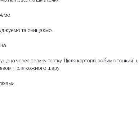
юємо.
туджуємо та очищаємо.
на.
ущена через велику тертку. Після картоплі робимо тонкий 
езом після кожного шару.
ріхами.