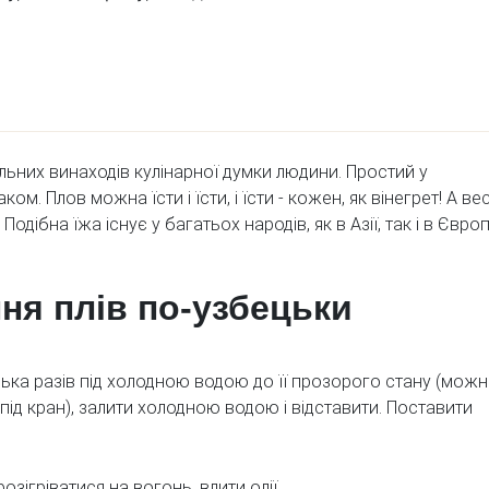
альних винаходів кулінарної думки людини.
Простий у
. Плов можна їсти і їсти, і їсти - кожен, як вінегрет! А ве
дібна їжа існує у багатьох народів, як в Азії, так і в Європі
ня плів по-узбецьки
лька разів під холодною водою до її прозорого стану (мож
 під кран), залити холодною водою і відставити. Поставити
зігріватися на вогонь, влити олії.