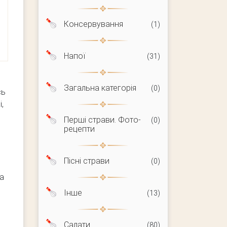
Консервування
(1)
Напої
(31)
Загальна категорія
(0)
сь
,
Перші страви. Фото-
(0)
рецепти
Пісні страви
(0)
на
Інше
(13)
Салати
(80)