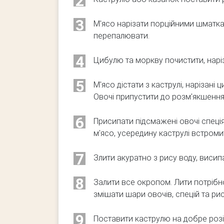
2
3
М'ясо нарізати порційними шматка
перепалювати.
4
Цибулю та моркву почистити, нарі
5
М'ясо дістати з каструлі, нарізан
Овочі припустити до розм'якшення
6
Присипати підсмажені овочі спеці
м'ясо, усередину каструлі встромит
7
Злити акуратно з рису воду, висип
8
Залити все окропом. Лити потрібн
змішати шари овочів, спецій та рис
9
Поставити каструлю на добре розі