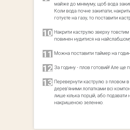
майже до мінімуму, щоб вода закип
Коли вода почне закипати, накрит
готуєте на газу, то поставити каст
10
Накрити каструлю зверху товстим
повинен нудитися на найслабшому
11
Можна поставити таймер на годину
12
За годину - плов готовий! Але ще п
13
Перевернути каструлю з пловом в 
дерев'яними лопатками всі компо
лише кілька порцій, або подавати
накришеною зеленню.