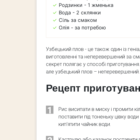
Родзинки - 1 жменька
Вода - 2 склянки
Сіль за смаком
Олія - ​​за потребою
Узбецький плов - це також один із гені
виготовленні та неперевершений за смаком
секрет полягає у способі приготування. По
але узбецький плов – неперевершений.
Рецепт приготуван
1
Рис висипати в миску і промити кі
поставити під тоненьку цівку води
кип'ятити чайник води.
Каструлю або казанок поставити ро