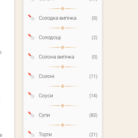
Солодка випічка
(0)
Солодощі
(2)
о.
Солона випічка
(0)
Солоні
(11)
Соуси
(14)
.
Супи
(83)
Торти
нь
(21)