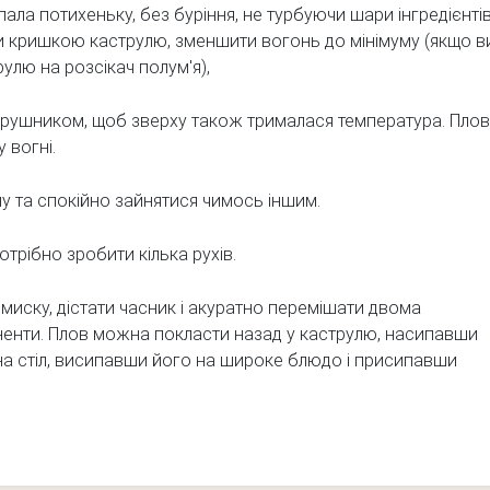
ала потихеньку, без буріння, не турбуючи шари інгредієнтів
и кришкою каструлю, зменшити вогонь до мінімуму (якщо в
рулю на розсікач полум'я),
 рушником, щоб зверху також трималася температура. Плов
 вогні.
 та спокійно зайнятися чимось іншим.
отрібно зробити кілька рухів.
миску, дістати часник і акуратно перемішати двома
ненти. Плов можна покласти назад у каструлю, насипавши
 на стіл, висипавши його на широке блюдо і присипавши