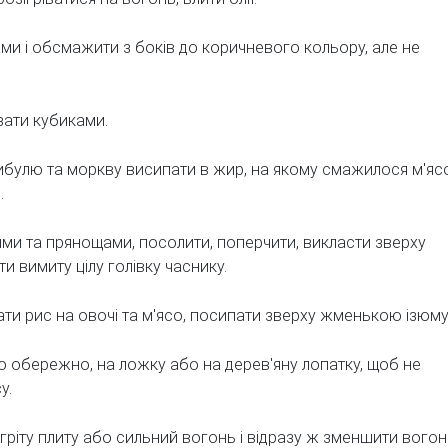
ми і обсмажити з боків до коричневого кольору, але не
зати кубиками.
і цибулю та моркву висипати в жир, на якому смажилося м'яс
.
ями та прянощами, посолити, поперчити, викласти зверху
и вимиту цілу голівку часнику.
ати рис на овочі та м'ясо, посипати зверху жменькою ізюму
о обережно, на ложку або на дерев'яну лопатку, щоб не
у.
гріту плиту або сильний вогонь і відразу ж зменшити вого