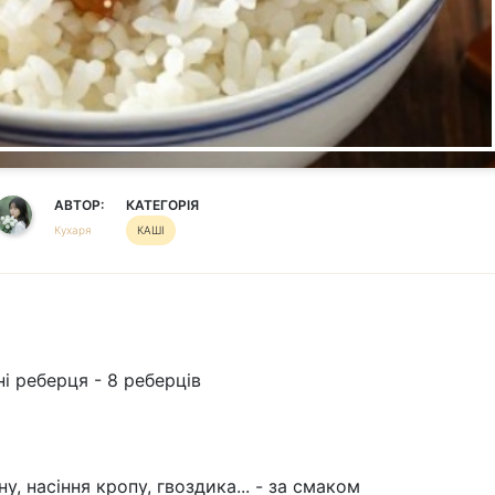
АВТОР:
КАТЕГОРІЯ
Кухаря
КАШІ
 реберця - 8 реберців
ну, насіння кропу, гвоздика... - за смаком