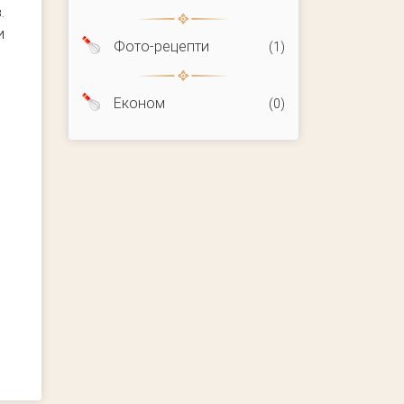
.
и
Фото-рецепти
(1)
Економ
(0)