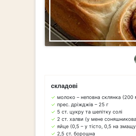
складові
молоко – неповна склянка (200 
прес. дріжджів – 25 г
5 ст. цукру та шепітку солі
2 ст. халви (у мене соняшникова
яйце (0,5 – у тісто, 0,5 на змащ
2,5 ст. борошна