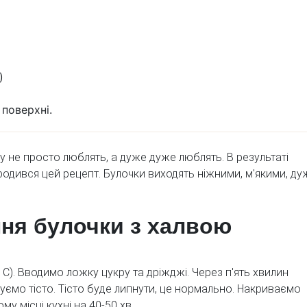
)
 поверхні.
му не просто люблять, а дуже дуже люблять. В результаті
одився цей рецепт. Булочки виходять ніжними, м'якими, ду
ння булочки з халвою
 С). Вводимо ложку цукру та дріжджі. Через п'ять хвилин
шуємо тісто. Тісто буде липнути, це нормально. Накриваємо
му місці кухні на 40-50 хв.