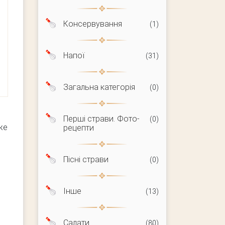
Консервування
(1)
Напої
(31)
Загальна категорія
(0)
Перші страви. Фото-
(0)
же
рецепти
Пісні страви
(0)
Інше
(13)
Салати
(80)