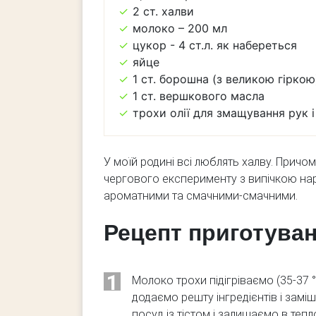
2 ст. халви
молоко – 200 мл
цукор - 4 ст.л. як набереться
яйце
1 ст. борошна (з великою гіркою
1 ст. вершкового масла
трохи олії для змащування рук і
У моїй родині всі люблять халву. Причо
чергового експерименту з випічкою нар
ароматними та смачними-смачними.
Рецепт приготува
1
Молоко трохи підігріваємо (35-37 °
додаємо решту інгредієнтів і замі
посуд із тістом і залишаємо в тепло