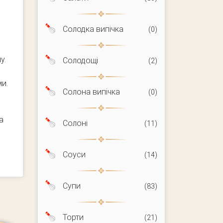
Солодка випічка
(0)
у.
Солодощі
(2)
ми.
Солона випічка
(0)
а
Солоні
(11)
Соуси
(14)
Супи
(83)
Торти
(21)