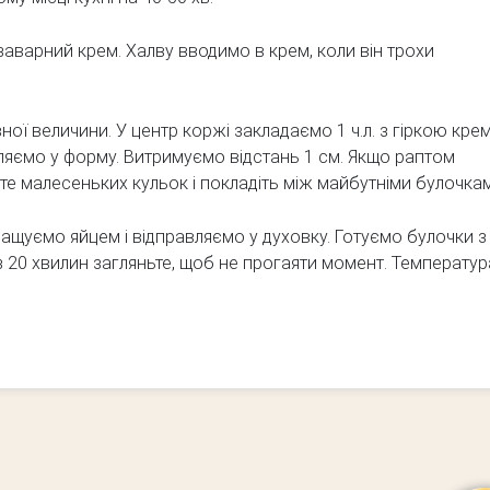
 заварний крем. Халву вводимо в крем, коли він трохи
ої величини. У центр коржі закладаємо 1 ч.л. з гіркою крем
ляємо у форму. Витримуємо відстань 1 см. Якщо раптом
те малесеньких кульок і покладіть між майбутніми булочка
ащуємо яйцем і відправляємо у духовку. Готуємо булочки з
з 20 хвилин загляньте, щоб не прогаяти момент. Температур