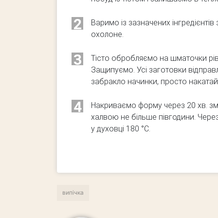
2
Варимо із зазначених інгредієнтів
охолоне.
3
Тісто обробляємо на шматочки рівн
Защипуємо. Усі заготовки відправ
забракло начинки, просто накатай
4
Накриваємо форму через 20 хв. зм
халвою не більше півгодини. Чере
у духовці 180 °С.
випічка